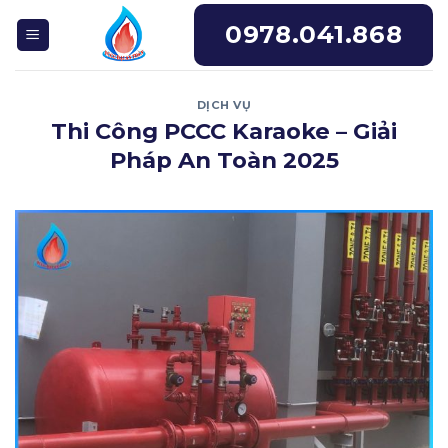
Skip
0978.041.868
to
content
DỊCH VỤ
Thi Công PCCC Karaoke – Giải
Pháp An Toàn 2025