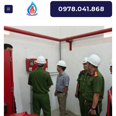
Skip
0978.041.868
to
content