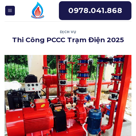
Skip
0978.041.868
to
content
DỊCH VỤ
Thi Công PCCC Trạm Điện 2025