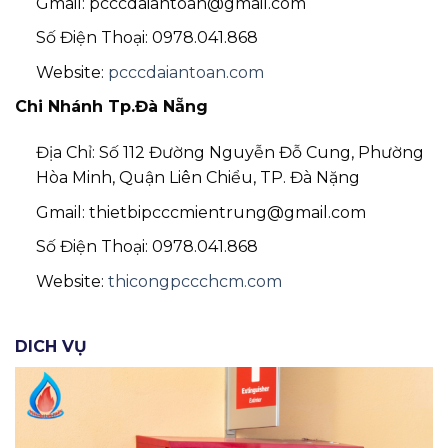
Gmail: pcccdaiantoan@gmail.com
Số Điện Thoại: 0978.041.868
Website:
pcccdaiantoan.com
Chi Nhánh Tp.Đà Nẵng
Địa Chỉ: Số 112 Đường Nguyễn Đỗ Cung, Phường
Hòa Minh, Quận Liên Chiểu, TP. Đà Nặng
Gmail: thietbipcccmientrung@gmail.com
Số Điện Thoại: 0978.041.868
Website:
thicongpccchcm.com
DICH VỤ