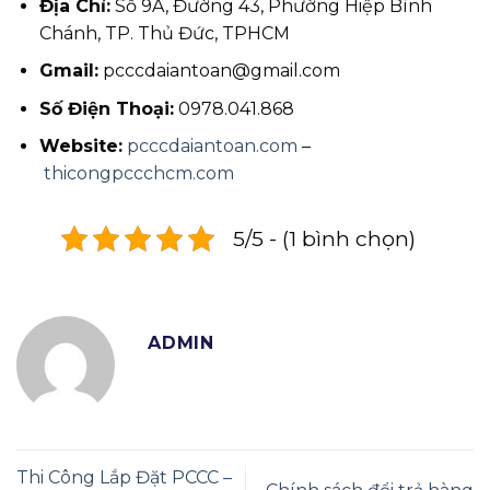
Địa Chỉ:
Số 9A, Đường 43, Phường Hiệp Bình
Chánh, TP. Thủ Đức, TPHCM
Gmail:
pcccdaiantoan@gmail.com
Số Điện Thoại:
0978.041.868
Website:
pcccdaiantoan.com
–
thicongpccchcm.com
5/5 - (1 bình chọn)
ADMIN
Thi Công Lắp Đặt PCCC –