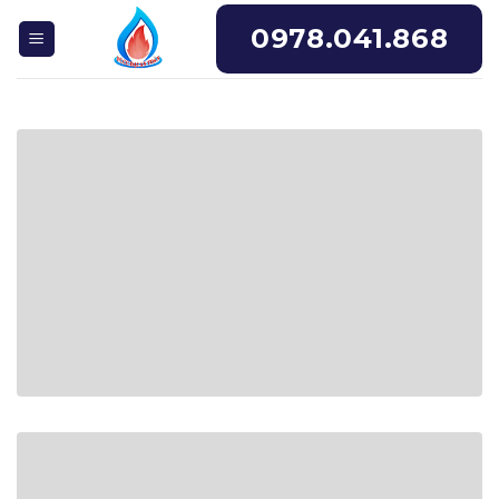
Skip
0978.041.868
to
content